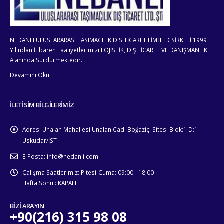
NEDANLI ULUSLARARASI TASIMACILIK DIS TİCARET LİMİTED SİRKETİ 1999
Yılından İtibaren Faaliyetlerimizi LOJİSTİK, DIŞ TİCARET VE DANIŞMANLIK
Alanında Sürdürmektedir.
Devamını Oku
İLETİSİM BİLGİLERİMİZ
Adres:
Ünalan Mahallesi Ünalan Cad. Boğaziçi Sitesi Blok:1 D:1
Üsküdar/İST
E-Posta:
info@nedanli.com
Çalışma Saatlerimiz:
P.tesi-Cuma: 09:00 - 18:00
Hafta Sonu : KAPALI
BİZİ ARAYIN
+90(216) 315 98 08