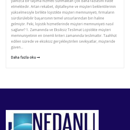
yalnızca bir taşıma hizmeti sunmaktan çok daha fazlasını ifade
etmektedir. Artan rekabet, dijitalleşme ve müşteri beklentilerinin
yükselmesiyle birlikte lojistikte müşteri memnuniyeti, firmaların
sürdürülebilir başarısının temel unsurlarından biri haline
gelmiştir. Peki, lojistik hizmetlerinde müşteri memnuniyeti nasıl
sağlanır? 1. Zamanında ve Eksiksiz Teslimat Lojistikte müşteri
memnuniyetinin en önemli kriteri zamanında teslimattır. Taahhüt
edilen sürede ve eksiksiz gerçekleştirilen sevkiyatlar, müşteride
güven...
Daha fazla oku