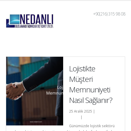
+90(216) 315 98 08
Lojistikte
Müşteri
Memnuniyeti
Nasıl Sağlanır?
25 Aralık 2025 |
Nedanli-
admin
|
Genel
Günümüzde lojistik sektörü