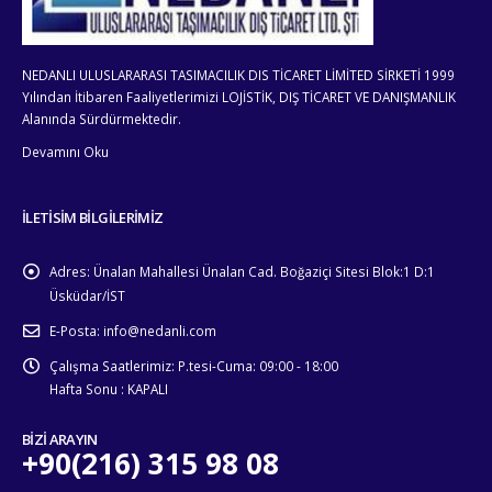
NEDANLI ULUSLARARASI TASIMACILIK DIS TİCARET LİMİTED SİRKETİ 1999
Yılından İtibaren Faaliyetlerimizi LOJİSTİK, DIŞ TİCARET VE DANIŞMANLIK
Alanında Sürdürmektedir.
Devamını Oku
İLETİSİM BİLGİLERİMİZ
Adres:
Ünalan Mahallesi Ünalan Cad. Boğaziçi Sitesi Blok:1 D:1
Üsküdar/İST
E-Posta:
info@nedanli.com
Çalışma Saatlerimiz:
P.tesi-Cuma: 09:00 - 18:00
Hafta Sonu : KAPALI
BİZİ ARAYIN
+90(216) 315 98 08