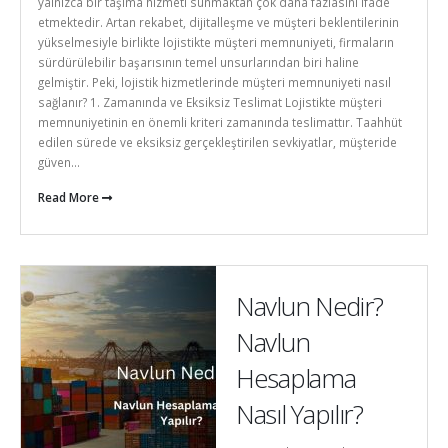
yalnızca bir taşıma hizmeti sunmaktan çok daha fazlasını ifade
etmektedir. Artan rekabet, dijitalleşme ve müşteri beklentilerinin
yükselmesiyle birlikte lojistikte müşteri memnuniyeti, firmaların
sürdürülebilir başarısının temel unsurlarından biri haline
gelmiştir. Peki, lojistik hizmetlerinde müşteri memnuniyeti nasıl
sağlanır? 1. Zamanında ve Eksiksiz Teslimat Lojistikte müşteri
memnuniyetinin en önemli kriteri zamanında teslimattır. Taahhüt
edilen sürede ve eksiksiz gerçekleştirilen sevkiyatlar, müşteride
güven...
Read More
Navlun Nedir?
Navlun
Hesaplama
Nasıl Yapılır?