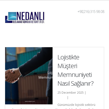
+90(216) 315 98 08
Lojistikte
Müşteri
Memnuniyeti
Nasıl Sağlanır?
25 December 2025 |
Nedanli-
admin
|
Genel
Günümüzde lojistik sektörü