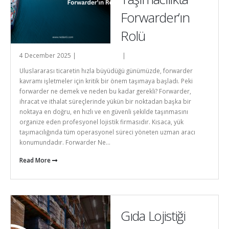
Forwarder’ın
Rolü
4 December 2025 |
Nedanli-admin
|
Genel
Uluslararası ticaretin hızla büyüdüğü günümüzde, forwarder
kavramı işletmeler için kritik bir önem taşımaya başladı. Peki
forwarder ne demek ve neden bu kadar gerekli? Forwarder,
ihracat ve ithalat süreçlerinde yükün bir noktadan başka bir
noktaya en doğru, en hızlı ve en güvenli şekilde taşınmasını
organize eden profesyonel lojistik firmasıdır. Kısaca, yük
taşımacılığında tüm operasyonel süreci yöneten uzman aracı
konumundadır. Forwarder Ne...
Read More
Gıda Lojistiği