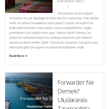
4 December 2025 |
Nedanli-
admin
|
Genel
Uluslararası ticaret yapan
firmaların en çok duyduğu terimlerden biri navlundur. Peki navlun
nedir ve navlun hesaplama nasıl yapılır? Lojistik süreçlerin en
kritik kalemlerinden olan navlun, taşıma maliyetlerinin doğru
yönetilmesi için büyük önem taşır. Navlun Nedir? Navlun, bir
yükün bir noktadan başka bir noktaya taşınması için ödenen
taşıma ücretine verilen addır. Denizyolu, karayolu, havayolu veya
demiryolu gibi tüm taşıma modlarında kullanılan ortak...
Read More
Forwarder Ne
Demek?
Uluslararası
Taşımacılıkta