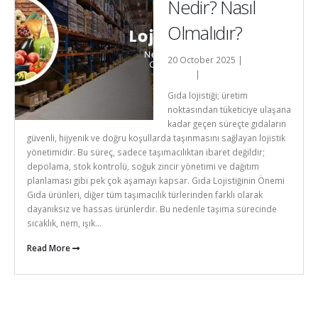
Nedir? Nasıl
Olmalıdır?
20 October 2025 |
Nedanli-
admin
|
Genel
Gıda lojistiği; üretim
noktasından tüketiciye ulaşana
kadar geçen süreçte gıdaların
güvenli, hijyenik ve doğru koşullarda taşınmasını sağlayan lojistik
yönetimidir. Bu süreç, sadece taşımacılıktan ibaret değildir;
depolama, stok kontrolü, soğuk zincir yönetimi ve dağıtım
planlaması gibi pek çok aşamayı kapsar. Gıda Lojistiğinin Önemi
Gıda ürünleri, diğer tüm taşımacılık türlerinden farklı olarak
dayanıksız ve hassas ürünlerdir. Bu nedenle taşıma sürecinde
sıcaklık, nem, ışık...
Read More