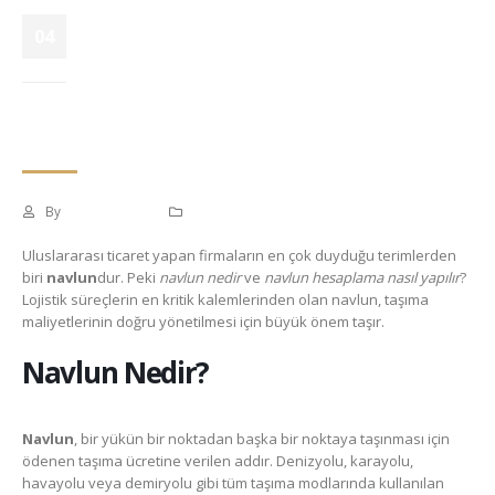
Navlun Nedir? Navlun
04
Hesaplama Nasıl
Dec
Yapılır?
By
Nedanli-admin
Genel
Uluslararası ticaret yapan firmaların en çok duyduğu terimlerden
biri
navlun
dur. Peki
navlun nedir
ve
navlun hesaplama nasıl yapılır
?
Lojistik süreçlerin en kritik kalemlerinden olan navlun, taşıma
maliyetlerinin doğru yönetilmesi için büyük önem taşır.
Navlun Nedir?
Navlun
, bir yükün bir noktadan başka bir noktaya taşınması için
ödenen taşıma ücretine verilen addır. Denizyolu, karayolu,
havayolu veya demiryolu gibi tüm taşıma modlarında kullanılan